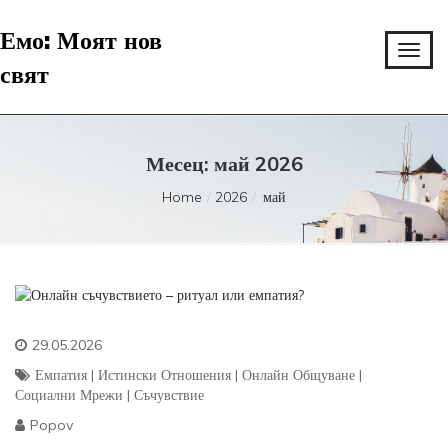
Емо: Моят нов
свят
Месец:
май 2026
Home
2026
май
29.05.2026
Емпатия
|
Истински Отношения
|
Онлайн Общуване
|
Социални Мрежи
|
Съчувствие
Popov