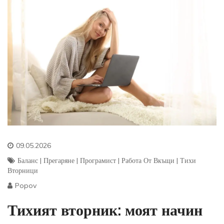
09.05.2026
Баланс
|
Прегаряне
|
Програмист
|
Работа От Вкъщи
|
Тихи
Вторници
Popov
Тихият вторник: моят начин