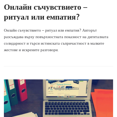
Онлайн съчувствието –
ритуал или емпатия?
Онлайн съчувствието – ритуал или емпатия? Авторът
разсъждава върху повърхностната показност на дигиталната
солидарност и търси истинската съпричастност в малките
жестове и искрените разговори.