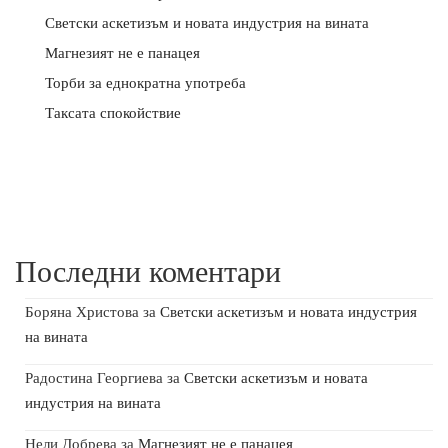
Светски аскетизъм и новата индустрия на вината
Магнезият не е панацея
Торби за еднократна употреба
Таксата спокойствие
Последни коментари
Боряна Христова
за
Светски аскетизъм и новата индустрия
на вината
Радостина Георгиева
за
Светски аскетизъм и новата
индустрия на вината
Нели Добрева
за
Магнезият не е панацея