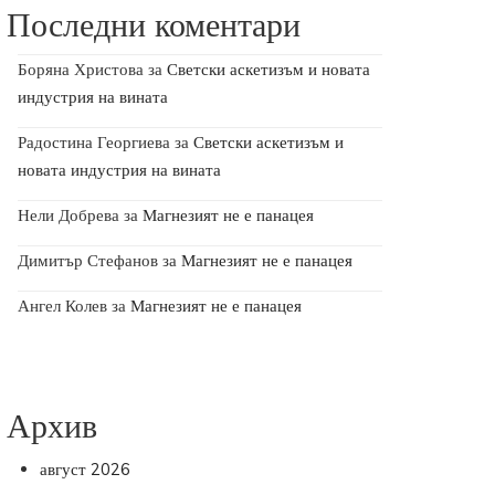
Последни коментари
Боряна Христова
за
Светски аскетизъм и новата
индустрия на вината
Радостина Георгиева
за
Светски аскетизъм и
новата индустрия на вината
Нели Добрева
за
Магнезият не е панацея
Димитър Стефанов
за
Магнезият не е панацея
Ангел Колев
за
Магнезият не е панацея
Архив
август 2026