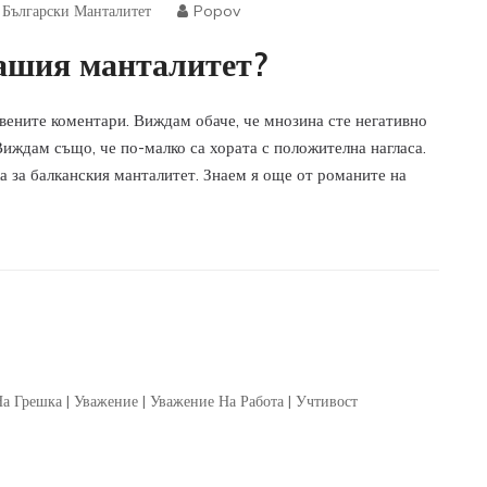
|
Български Манталитет
Popov
нашия манталитет?
вените коментари. Виждам обаче, че мнозина сте негативно
Виждам също, че по-малко са хората с положителна нагласа.
а за балканския манталитет. Знаем я още от романите на
На Грешка
|
Уважение
|
Уважение На Работа
|
Учтивост