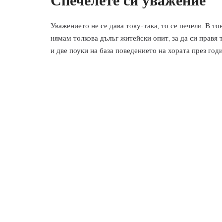
Спечелете си уважение
Уважението не се дава току-така, то се печели. В т
нямам толкова дълъг житейски опит, за да си правя т
и две поуки на база поведението на хората през год