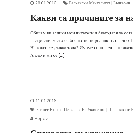
28.01.2016
Балкански Манталитет
|
Българин
Какви са причините за 
Обичам ви всички мои читатели и благодаря за оста
настроени, което е абсолютно норнално и логично. 
На какво се дължи това? Имаме си ние една приказк
Алеко и ми се […]
11.01.2016
Бизнес Етика
|
Печелене На Уважение
|
Признаване 
Popov