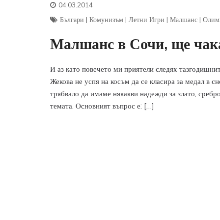
04.03.2014
Българи
|
Комунизъм
|
Летни Игри
|
Малшанс
|
Олим
Малшанс в Сочи, ще чак
И аз като повечето ми приятели следях тазгодишни
Жекова не успя на косъм да се класира за медал в 
трябвало да имаме някакви надежди за злато, сребр
темата. Основният въпрос е: […]