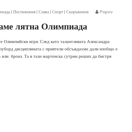
пиада
|
Постижения
|
Слава
|
Спорт
|
Съоръжения
Popov
аме лятна Олимпиада
те Олимпийски игри. След като талантливата Александра
сноуборд дисциплината с приятели обсъждахме дали изобщо е
о или бронз. Та в тази мартенска сутрин реших да бистря