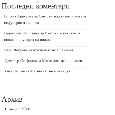
Последни коментари
Боряна Христова
за
Светски аскетизъм и новата
индустрия на вината
Радостина Георгиева
за
Светски аскетизъм и
новата индустрия на вината
Нели Добрева
за
Магнезият не е панацея
Димитър Стефанов
за
Магнезият не е панацея
Ангел Колев
за
Магнезият не е панацея
Архив
август 2026