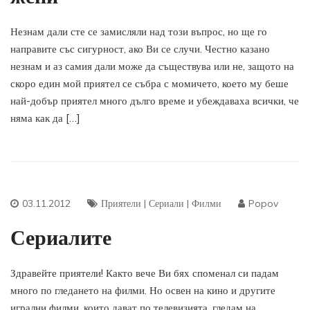
Незнам дали сте се замисляли над този въпрос, но ще го
направите със сигурност, ако Ви се случи. Честно казано
незнам и аз самия дали може да съществува или не, защото на
скоро един мой приятел се събра с момичето, което му беше
най-добър приятел много дълго време и убеждаваха всички, че
няма как да […]
03.11.2012
Приятели
|
Сериали
|
Филми
Popov
Сериалите
Здравейте приятели! Както вече Ви бях споменал си падам
много по гледането на филми. Но освен на кино и другите
игрални филми, които дават по телевизията, гледам на