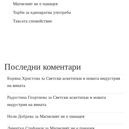
Магнезият не е панацея
Торби за еднократна употреба
Таксата спокойствие
Последни коментари
Боряна Христова
за
Светски аскетизъм и новата индустрия
на вината
Радостина Георгиева
за
Светски аскетизъм и новата
индустрия на вината
Нели Добрева
за
Магнезият не е панацея
Димитър Стефанов
за
Магнезият не е панацея