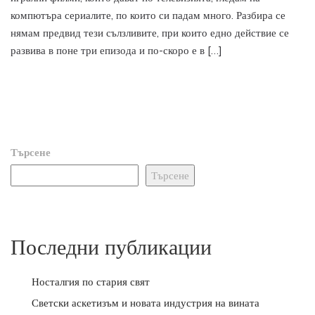
компютъра сериалите, по които си падам много. Разбира се
нямам предвид тези сълзливите, при които едно действие се
развива в поне три епизода и по-скоро е в […]
Търсене
Търсене
Последни публикации
Носталгия по стария свят
Светски аскетизъм и новата индустрия на вината