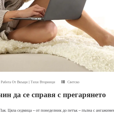
|
Работа От Вкъщи
|
Тихи Вторници
Светско
ин да се справя с прегарянето
 Пак. Цяла седмица – от понеделник до петък – пълна с ангажиме