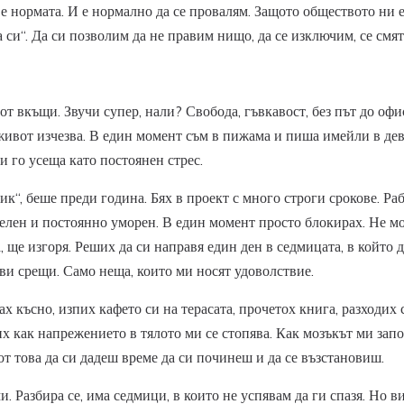
 е нормата. И е нормално да се провалям. Защото обществото ни е
 си“. Да си позволим да не правим нищо, да се изключим, се смята 
от вкъщи. Звучи супер, нали? Свобода, гъвкавост, без път до офи
живот изчезва. В един момент съм в пижама и пиша имейли в дев
и го усеща като постоянен стрес.
ик“, беше преди година. Бях в проект с много строги срокове. Ра
телен и постоянно уморен. В един момент просто блокирах. Не м
а, ще изгоря. Реших да си направя един ден в седмицата, в който 
ви срещи. Само неща, които ми носят удоволствие.
х късно, изпих кафето си на терасата, прочетох книга, разходих
х как напрежението в тялото ми се стопява. Как мозъкът ми запо
от това да си дадеш време да си починеш и да се възстановиш.
и. Разбира се, има седмици, в които не успявам да ги спазя. Но в