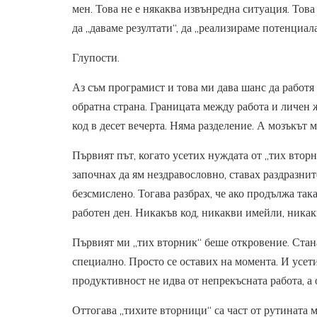
мен. Това не е някаква извънредна ситуация. Това
да „даваме резултати“, да „реализираме потенциала
Глупости.
Аз съм програмист и това ми дава шанс да работя 
обратна страна. Границата между работа и личен 
код в десет вечерта. Няма разделение. А мозъкът м
Първият път, когато усетих нуждата от „тих вторн
започнах да ям нездравословно, ставах раздразни
безсмислено. Тогава разбрах, че ако продължа так
работен ден. Никакъв код, никакви имейли, никак
Първият ми „тих вторник“ беше откровение. Стана
специално. Просто се оставих на момента. И усети
продуктивност не идва от непрекъсната работа, а 
Оттогава „тихите вторници“ са част от рутината м