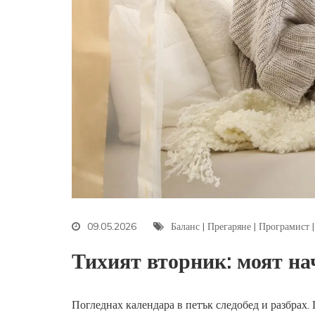
09.05.2026
Баланс
|
Прегаряне
|
Програмист
Тихият вторник: моят нач
Погледнах календара в петък следобед и разбрах.