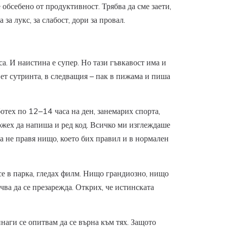
 обсебено от продуктивност. Трябва да сме заети,
за лукс, за слабост, дори за провал.
са. И наистина е супер. Но тази гъвкавост има и
ет сутринта, в следващия – пак в пижама и пиша
ботех по 12–14 часа на ден, занемарих спорта,
ожех да напиша и ред код. Всичко ми изглеждаше
да не правя нищо, което бих правил и в нормален
 се в парка, гледах филм. Нищо грандиозно, нищо
чва да се презарежда. Открих, че истинската
инаги се опитвам да се върна към тях. Защото