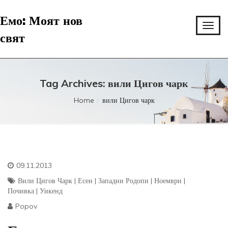
Емо: Моят нов
свят
Tag Archives: вили Цигов чарк
Home
вили Цигов чарк
09.11.2013
Вили Цигов Чарк
|
Есен
|
Западни Родопи
|
Ноември
|
Почивка
|
Уикенд
Popov