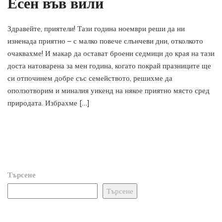
Есен във вили
Здравейте, приятели! Тази година ноември реши да ни
изненада приятно – с малко повече слънчеви дни, отколкото
очаквахме! И макар да остават броени седмици до края на тази
доста натоварена за мен година, когато покрай празниците ще
си отпочинем добре със семейството, решихме да
оползотворим и миналия уикенд на някое приятно място сред
природата. Избрахме […]
Търсене
Търсене