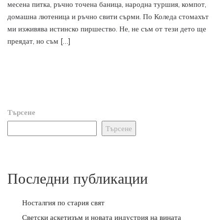
месена питка, ръчно точена баница, народна туршия, компот,
домашна лютеница и ръчно свити сърми. По Коледа стомахът
ми изживява истинско пиршество. Не, не съм от тези дето ще
преядат, но съм […]
Търсене
Търсене
Последни публикации
Носталгия по стария свят
Светски аскетизъм и новата индустрия на вината