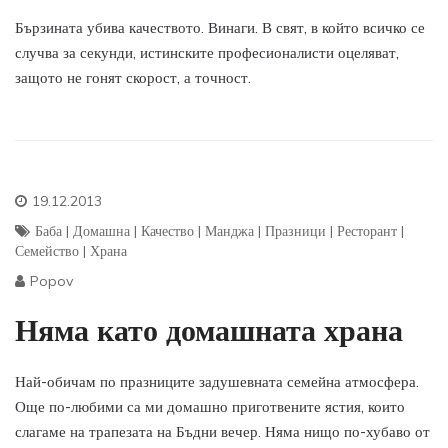
Бързината убива качеството. Винаги. В свят, в който всичко се
случва за секунди, истинските професионалисти оцеляват,
защото не гонят скорост, а точност.
19.12.2013
Баба
|
Домашна
|
Качество
|
Манджа
|
Празници
|
Ресторант
|
Семейство
|
Храна
Popov
Няма като домашната храна
Най-обичам по празниците задушевната семейна атмосфера.
Още по-любими са ми домашно приготвените ястия, които
слагаме на трапезата на Бъдни вечер. Няма нищо по-хубаво от