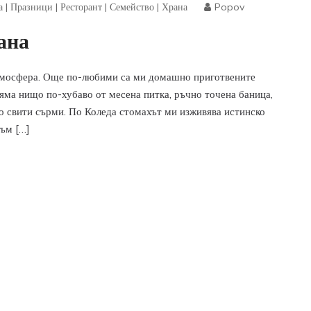
а
|
Празници
|
Ресторант
|
Семейство
|
Храна
Popov
ана
тмосфера. Още по-любими са ми домашно приготвените
Няма нищо по-хубаво от месена питка, ръчно точена баница,
 свити сърми. По Коледа стомахът ми изживява истинско
съм […]