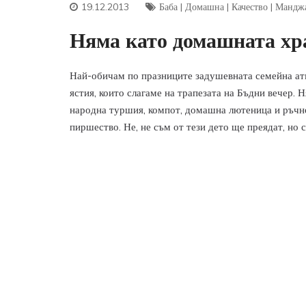
19.12.2013
Баба
|
Домашна
|
Качество
|
Мандж
Няма като домашната хр
Най-обичам по празниците задушевната семейна а
ястия, които слагаме на трапезата на Бъдни вечер. 
народна туршия, компот, домашна лютеница и ръчно
пиршество. Не, не съм от тези дето ще преядат, но 