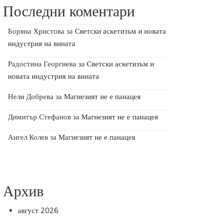
Последни коментари
Боряна Христова
за
Светски аскетизъм и новата
индустрия на вината
Радостина Георгиева
за
Светски аскетизъм и
новата индустрия на вината
Нели Добрева
за
Магнезият не е панацея
Димитър Стефанов
за
Магнезият не е панацея
Ангел Колев
за
Магнезият не е панацея
Архив
август 2026