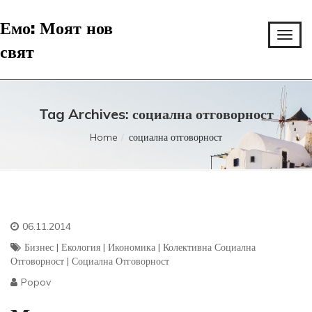
Емо: Моят нов
свят
Tag Archives: социална отговорност
Home
социална отговорност
06.11.2014
Бизнес
|
Екология
|
Икономика
|
Колективна Социална
Отговорност
|
Социална Отговорност
Popov