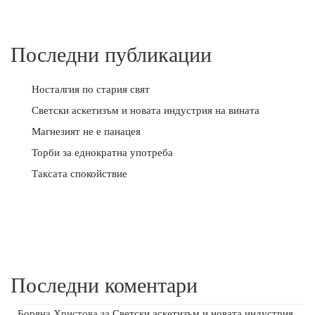
Последни публикации
Носталгия по стария свят
Светски аскетизъм и новата индустрия на вината
Магнезият не е панацея
Торби за еднократна употреба
Таксата спокойствие
Последни коментари
Боряна Христова
за
Светски аскетизъм и новата индустрия