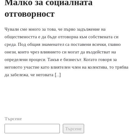
Малко за социалната
отговорност
Чували сме много за това, че първо задължение на
обществеността е да бъде отговорна към собствената си
среда. Под общия знаменател са поставени всички, главно
онези, които чрез влиянието си могат да въздействат на
определени процеси. Такъв е бизнесът. Когато говоря за
неговото участие като влиятелен член на колектива, то трябва
да забележа, че неговата […]
Търсене
Търсене