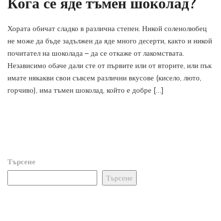
Кога се яде тъмен шоколад?
Хората обичат сладко в различна степен. Никой соленолюбец
не може да бъде задължен да яде много десерти, както и никой
почитател на шоколада – да се откаже от лакомствата.
Независимо обаче дали сте от първите или от вторите, или пък
имате някакви свои съвсем различни вкусове (кисело, люто,
горчиво), има тъмен шоколад, който е добре […]
Търсене
Търсене