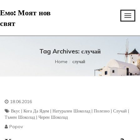
Емо: Моят нов
свят
Tag Archives: случай
Home
случай
18.06.2016
Вкус
|
Кога Да Ядем
|
Натурален Шоколад
|
Полезно
|
Случай
|
Тъмен Шоколад
|
Черен Шоколад
Popov