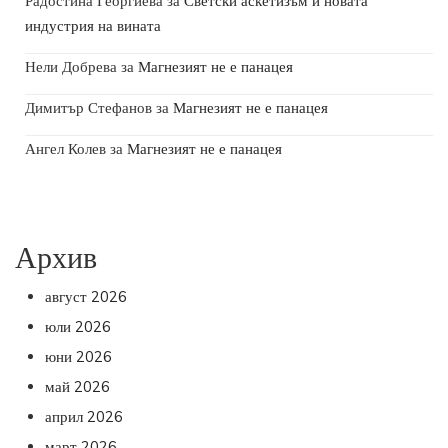
Радостина Георгиева
за
Светски аскетизъм и новата
индустрия на вината
Нели Добрева
за
Магнезият не е панацея
Димитър Стефанов
за
Магнезият не е панацея
Ангел Колев
за
Магнезият не е панацея
Архив
август 2026
юли 2026
юни 2026
май 2026
април 2026
март 2026