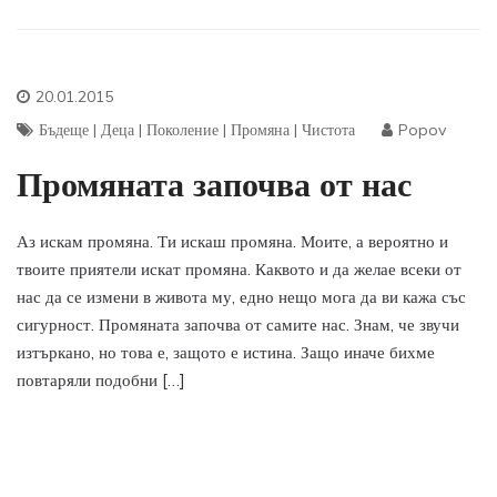
20.01.2015
Бъдеще
|
Деца
|
Поколение
|
Промяна
|
Чистота
Popov
Промяната започва от нас
Аз искам промяна. Ти искаш промяна. Моите, а вероятно и
твоите приятели искат промяна. Каквото и да желае всеки от
нас да се измени в живота му, едно нещо мога да ви кажа със
сигурност. Промяната започва от самите нас. Знам, че звучи
изтъркано, но това е, защото е истина. Защо иначе бихме
повтаряли подобни […]