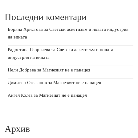
Последни коментари
Боряна Христова
за
Светски аскетизъм и новата индустрия
на вината
Радостина Георгиева
за
Светски аскетизъм и новата
индустрия на вината
Нели Добрева
за
Магнезият не е панацея
Димитър Стефанов
за
Магнезият не е панацея
Ангел Колев
за
Магнезият не е панацея
Архив