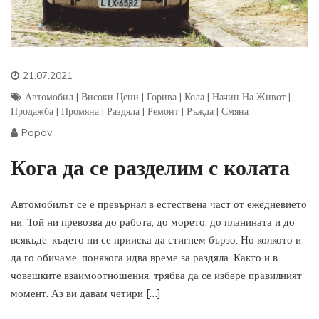
21.07.2021
Автомобил
|
Високи Цени
|
Горива
|
Кола
|
Начин На Живот
|
Продажба
|
Промяна
|
Раздяла
|
Ремонт
|
Ръжда
|
Смяна
Popov
Кога да се разделим с колата
Автомобилът се е превърнал в естествена част от ежедневието
ни. Той ни превозва до работа, до морето, до планината и до
всякъде, където ни се прииска да стигнем бързо. Но колкото и
да го обичаме, понякога идва време за раздяла. Както и в
човешките взаимоотношения, трябва да се избере правилният
момент. Аз ви давам четири […]