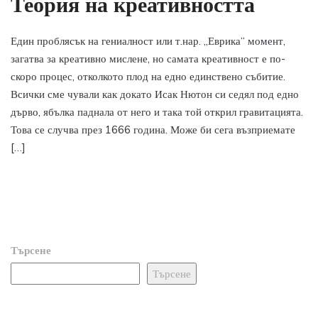
Теория на креативността
Един проблясък на гениалност или т.нар. „Еврика“ момент,
загатва за креативно мислене, но самата креативност е по-
скоро процес, отколкото плод на едно единствено събитие.
Всички сме чували как докато Исак Нютон си седял под едно
дърво, ябълка паднала от него и така той открил гравитацията.
Това се случва през 1666 година. Може би сега възприемате
[…]
Търсене
Търсене