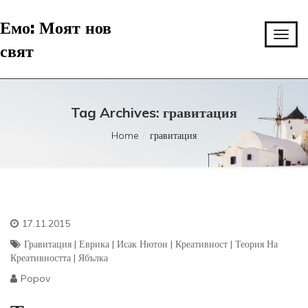
Емо: Моят нов
свят
Tag Archives: гравитация
Home
гравитация
17.11.2015
Гравитация
|
Еврика
|
Исак Нютон
|
Креативност
|
Теория На
Креативността
|
Ябълка
Popov