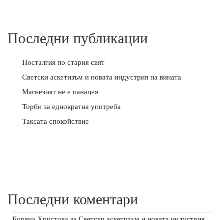
Последни публикации
Носталгия по стария свят
Светски аскетизъм и новата индустрия на вината
Магнезият не е панацея
Торби за еднократна употреба
Таксата спокойствие
Последни коментари
Боряна Христова
за
Светски аскетизъм и новата индустрия