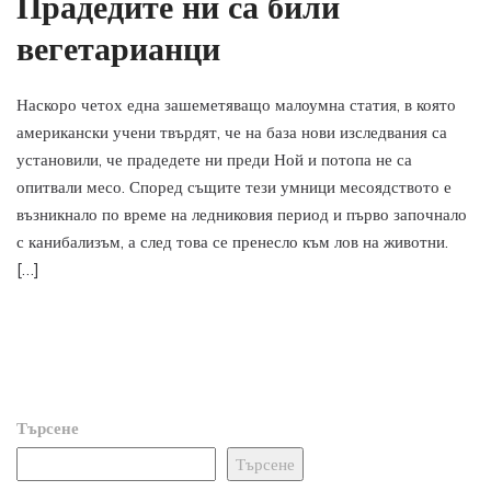
Прадедите ни са били
вегетарианци
Наскоро четох една зашеметяващо малоумна статия, в която
американски учени твърдят, че на база нови изследвания са
установили, че прадедете ни преди Ной и потопа не са
опитвали месо. Според същите тези умници месоядството е
възникнало по време на ледниковия период и първо започнало
с канибализъм, а след това се пренесло към лов на животни.
[…]
Търсене
Търсене