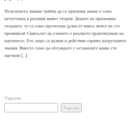
Полученото знание трябва да се приложи, иначе е само
нетествана в реалния живот теория. Докато не приложиш
теориите, те са само прочетени думи от книга, която не сте
преживели. Смисълът на ученето е реалното практикуване на
наученото. Ето защо са нужни и действия спрямо натрупаните
знания. Вместо само да обсъждате с останалите какво сте
научили […]
Търсене
Търсене