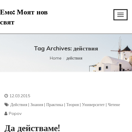
Емо: Моят нов
свят
Tag Archives: действия
Home
действия
12.03.2015
Действия
|
Знания
|
Практика
|
Теория
|
Университет
|
Четене
Popov
Да действаме!