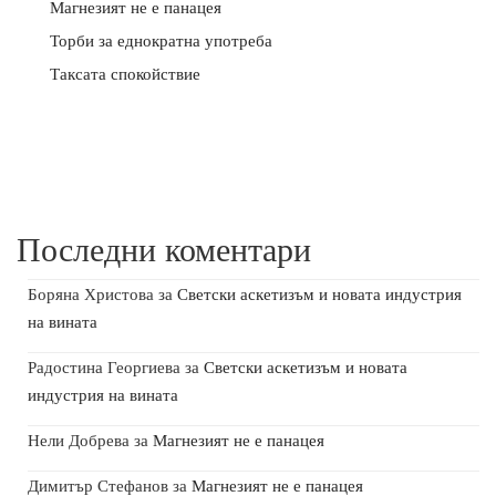
Магнезият не е панацея
Торби за еднократна употреба
Таксата спокойствие
Последни коментари
Боряна Христова
за
Светски аскетизъм и новата индустрия
на вината
Радостина Георгиева
за
Светски аскетизъм и новата
индустрия на вината
Нели Добрева
за
Магнезият не е панацея
Димитър Стефанов
за
Магнезият не е панацея