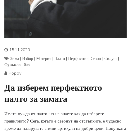
15.11.2020
Зима
|
Избор
|
Материя
|
Палто
|
Перфектно
|
Сезон
|
Силует
|
Функция
|
Яке
Popov
Да изберем перфектното
палто за зимата
Имате нужда от палто, но не знаете как да изберете
правилното? Сега, когато е сезонът на отстъпките, е чудесно
време да пазарувате зимни артикули на добри цени. Покупката