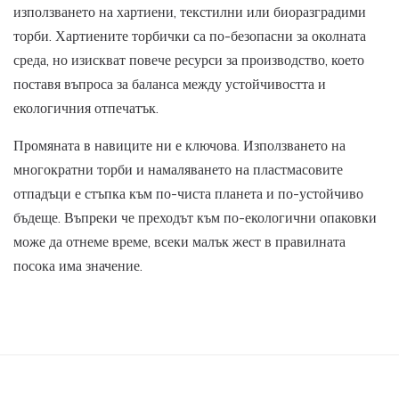
използването на хартиени, текстилни или биоразградими
торби. Хартиените торбички са по-безопасни за околната
среда, но изискват повече ресурси за производство, което
поставя въпроса за баланса между устойчивостта и
екологичния отпечатък.
Промяната в навиците ни е ключова. Използването на
многократни торби и намаляването на пластмасовите
отпадъци е стъпка към по-чиста планета и по-устойчиво
бъдеще. Въпреки че преходът към по-екологични опаковки
може да отнеме време, всеки малък жест в правилната
посока има значение.