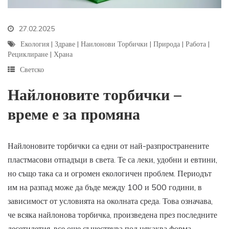
27.02.2025
Екология
|
Здраве
|
Наилонови Торбички
|
Природа
|
Работа
|
Рециклиране
|
Храна
Светско
Найлоновите торбички –
време е за промяна
Найлоновите торбички са едни от най-разпространените
пластмасови отпадъци в света. Те са леки, удобни и евтини,
но също така са и огромен екологичен проблем. Периодът
им на разпад може да бъде между 100 и 500 години, в
зависимост от условията на околната среда. Това означава,
че всяка найлонова торбичка, произведена през последните
десетилетия, все още съществува под някаква форма,