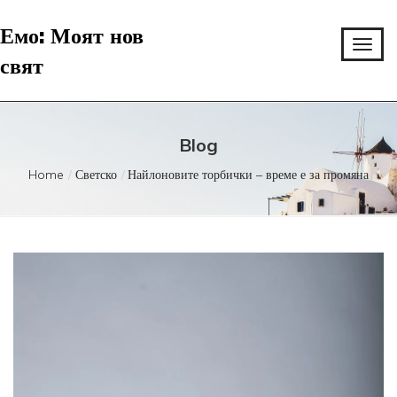
Емо: Моят нов
свят
Blog
Home
Светско
Найлоновите торбички – време е за промяна