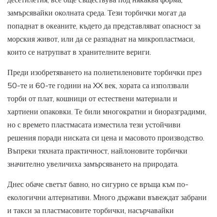
замърсявайки околната среда. Тези торбички могат да
попаднат в океаните, където да представляват опасност за
морския живот, или да се разпаднат на микропластмаси,
които се натрупват в хранителните вериги.
Преди изобретяването на полиетиленовите торбички през
50-те и 60-те години на XX век, хората са използвали
торби от плат, кошници от естествени материали и
хартиени опаковки. Те били многократни и биоразградими,
но с времето пластмасата изместила тези устойчиви
решения поради ниската си цена и масовото производство.
Въпреки тяхната практичност, найлоновите торбички
значително увеличиха замърсяването на природата.
Днес обаче светът бавно, но сигурно се връща към по-
екологични алтернативи. Много държави въвеждат забрани
и такси за пластмасовите торбички, насърчавайки