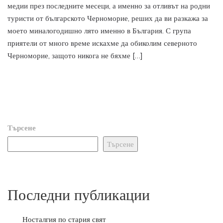
медии през последните месеци, а именно за отливът на родни
туристи от българското Черноморие, реших да ви разкажа за
моето миналогодишно лято именно в България. С група
приятели от много време искахме да обиколим северното
Черноморие, защото никога не бяхме […]
Търсене
Търсене
Последни публикации
Носталгия по стария свят