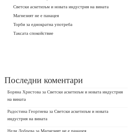
Светски аскетизъм и новата индустрия на вината
Магнезият не е панацея
Торби за еднократна употреба
Таксата спокойствие
Последни коментари
Боряна Христова
за
Светски аскетизъм и новата индустрия
на вината
Радостина Георгиева
за
Светски аскетизъм и новата
индустрия на вината
Нели Добрева
за
Магнезият не е панацея