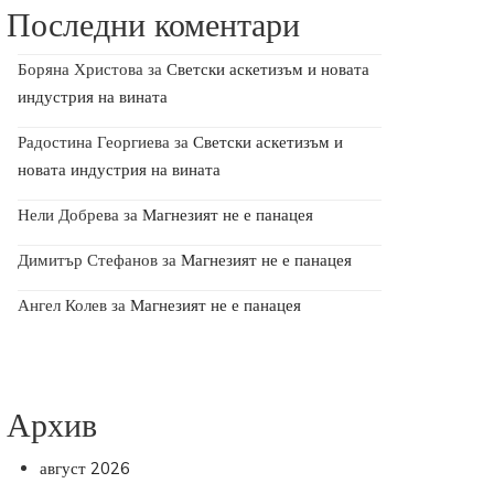
Последни коментари
Боряна Христова
за
Светски аскетизъм и новата
индустрия на вината
Радостина Георгиева
за
Светски аскетизъм и
новата индустрия на вината
Нели Добрева
за
Магнезият не е панацея
Димитър Стефанов
за
Магнезият не е панацея
Ангел Колев
за
Магнезият не е панацея
Архив
август 2026