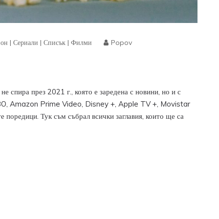
зон
|
Сериали
|
Списък
|
Филми
Popov
не спира през 2021 г., която е заредена с новини, но и с
BO, Amazon Prime Video, Disney +, Apple TV +, Movistar
е поредици. Тук съм събрал всички заглавия, които ще са