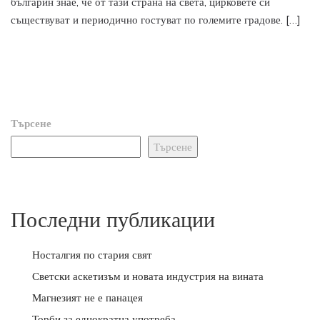
българин знае, че от тази страна на света, цирковете си
съществуват и периодично гостуват по големите градове. […]
Търсене
Търсене
Последни публикации
Носталгия по стария свят
Светски аскетизъм и новата индустрия на вината
Магнезият не е панацея
Торби за еднократна употреба