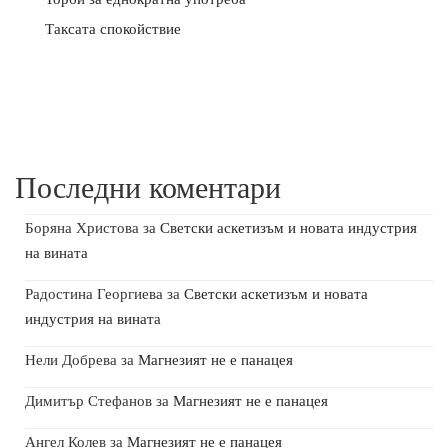
Таксата спокойствие
Последни коментари
Боряна Христова
за
Светски аскетизъм и новата индустрия
на вината
Радостина Георгиева
за
Светски аскетизъм и новата
индустрия на вината
Нели Добрева
за
Магнезият не е панацея
Димитър Стефанов
за
Магнезият не е панацея
Ангел Колев
за
Магнезият не е панацея