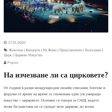
17.01.2020
Животни
|
Концерти
|
На Живо
|
Представление
|
Холограми
|
Цирк
|
Цирково Изкуство
Popov
На изчезване ли са цирковете?
От години в разни международни онлайн списания, блогове и
форуми от време на време се споменава едно уж умиращо
изкуство – цирковото. Основно се говори за САЩ, където
може би наистина не се срещат вече циркове, но всеки