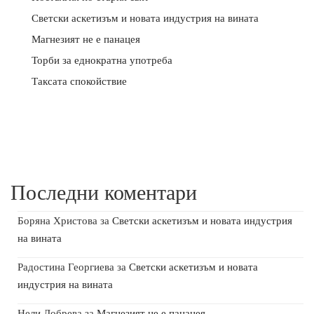
Светски аскетизъм и новата индустрия на вината
Магнезият не е панацея
Торби за еднократна употреба
Таксата спокойствие
Последни коментари
Боряна Христова
за
Светски аскетизъм и новата индустрия
на вината
Радостина Георгиева
за
Светски аскетизъм и новата
индустрия на вината
Нели Добрева
за
Магнезият не е панацея