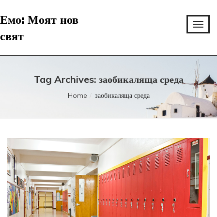
Емо: Моят нов
свят
Tag Archives: заобикаляща среда
Home
заобикаляща среда