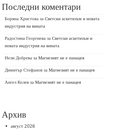
Последни коментари
Боряна Христова
за
Светски аскетизъм и новата
индустрия на вината
Радостина Георгиева
за
Светски аскетизъм и
новата индустрия на вината
Нели Добрева
за
Магнезият не е панацея
Димитър Стефанов
за
Магнезият не е панацея
Ангел Колев
за
Магнезият не е панацея
Архив
август 2026