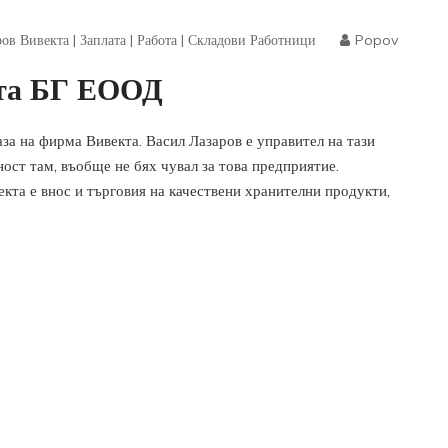
ров Вивекта
|
Заплата
|
Работа
|
Складови Работници
Popov
кта БГ ЕООД
аза на фирма Вивекта. Васил Лазаров е управител на тази
ост там, въобще не бях чувал за това предприятие.
екта е внос и търговия на качествени хранителни продукти,