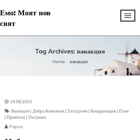
Емо: Моят нов
свят
Tag Archives: ванакция
Home
ванакция
19.08.2015
Ванакция
|
Добра Компания
|
Екскурзия
|
Координация
|
План
|
Приятели
|
Пътуване
Popov