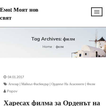
Емо: Моят нов
свят
Tag Archives: филм
Home
филм
04.01.2017
Агилар
|
Майкъл Фасбендър
|
Орденът На Асасините
|
Филм
Popov
Харесах филма за Орденът на