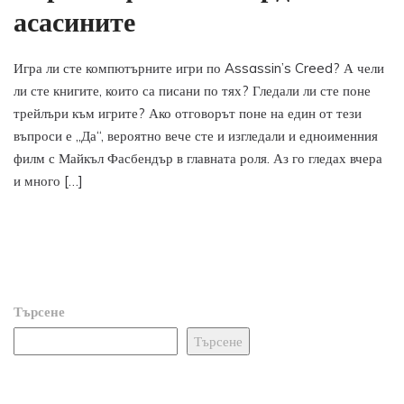
асасините
Игра ли сте компютърните игри по Assassin’s Creed? А чели
ли сте книгите, които са писани по тях? Гледали ли сте поне
трейлъри към игрите? Ако отговорът поне на един от тези
въпроси е „Да“, вероятно вече сте и изгледали и едноименния
филм с Майкъл Фасбендър в главната роля. Аз го гледах вчера
и много […]
Търсене
Търсене