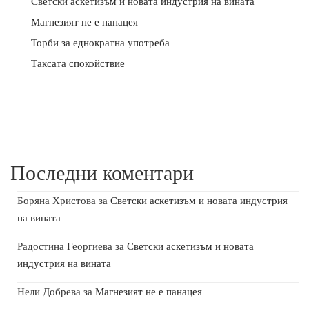
Светски аскетизъм и новата индустрия на вината
Магнезият не е панацея
Торби за еднократна употреба
Таксата спокойствие
Последни коментари
Боряна Христова
за
Светски аскетизъм и новата индустрия
на вината
Радостина Георгиева
за
Светски аскетизъм и новата
индустрия на вината
Нели Добрева
за
Магнезият не е панацея