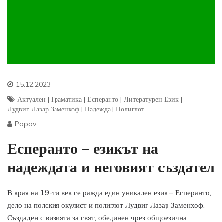
15.12.2023
Актуален
|
Граматика
|
Есперанто
|
Литературен Език
|
Лудвиг Лазар Заменхоф
|
Надежда
|
Полиглот
Popov
Есперанто – езикът на
надеждата и неговият създател
В края на 19-ти век се ражда един уникален език – Есперанто,
дело на полския окулист и полиглот Лудвиг Лазар Заменхоф.
Създаден с визията за свят, обединен чрез общоезична