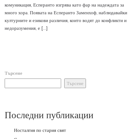
комуникация, Есперанто изгрява като фар на надеждата за
много хора. Появата на Есперанто Заменхоф, наблюдавайки
културните и езикови различия, които водят до конфликти и
недоразумения, е […]
Търсене
Търсене
Последни публикации
Носталгия по стария свят