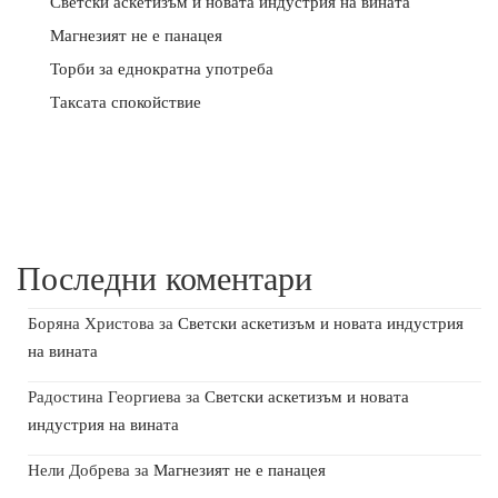
Светски аскетизъм и новата индустрия на вината
Магнезият не е панацея
Торби за еднократна употреба
Таксата спокойствие
Последни коментари
Боряна Христова
за
Светски аскетизъм и новата индустрия
на вината
Радостина Георгиева
за
Светски аскетизъм и новата
индустрия на вината
Нели Добрева
за
Магнезият не е панацея