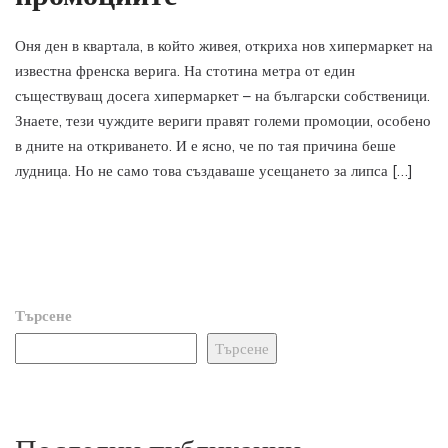
Оня ден в квартала, в който живея, откриха нов хипермаркет на
известна френска верига. На стотина метра от един
съществуващ досега хипермаркет – на български собственици.
Знаете, тези чуждите вериги правят големи промоции, особено
в дните на откриването. И е ясно, че по тая причина беше
лудница. Но не само това създаваше усещането за липса […]
Търсене
Търсене