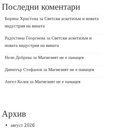
Последни коментари
Боряна Христова
за
Светски аскетизъм и новата
индустрия на вината
Радостина Георгиева
за
Светски аскетизъм и
новата индустрия на вината
Нели Добрева
за
Магнезият не е панацея
Димитър Стефанов
за
Магнезият не е панацея
Ангел Колев
за
Магнезият не е панацея
Архив
август 2026