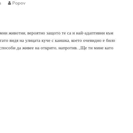
а
Popov
омни животни, вероятно защото те са и най-адаптивни към
гато видя на улицата куче с каишка, което очевидно е било
способи да живее на открито, напротив. „Ще ти мине като