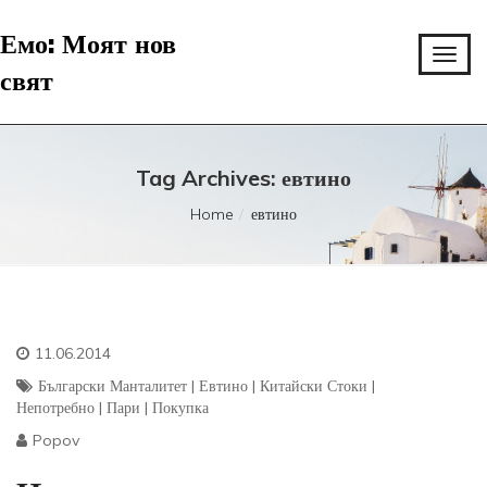
Емо: Моят нов
свят
Tag Archives: евтино
Home
евтино
11.06.2014
Български Манталитет
|
Евтино
|
Китайски Стоки
|
Непотребно
|
Пари
|
Покупка
Popov