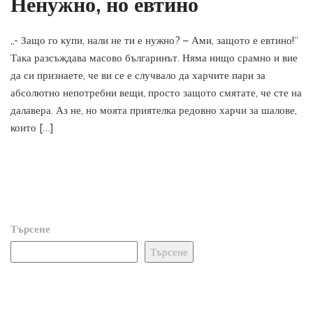
Ненужно, но евтино
„- Защо го купи, нали не ти е нужно? – Ами, защото е евтино!“
Така разсъждава масово българинът. Няма нищо срамно и вие
да си признаете, че ви се е случвало да харчите пари за
абсолютно непотребни вещи, просто защото смятате, че сте на
далавера. Аз не, но моята приятелка редовно харчи за шалове,
които […]
Търсене
Търсене