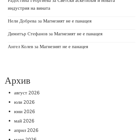
Радостина Георгиева
за
Светски аскетизъм и новата
индустрия на вината
Нели Добрева
за
Магнезият не е панацея
Димитър Стефанов
за
Магнезият не е панацея
Ангел Колев
за
Магнезият не е панацея
Архив
август 2026
юли 2026
юни 2026
май 2026
април 2026
март 2026