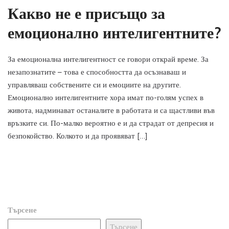
Какво не е присъщо за
емоционално интелигентните?
За емоционална интелигентност се говори открай време. За
незапознатите – това е способността да осъзнаваш и
управляваш собствените си и емоциите на другите.
Емоционално интелигентните хора имат по-голям успех в
живота, надминават останалите в работата и са щастливи във
връзките си. По-малко вероятно е и да страдат от депресия и
безпокойство. Колкото и да проявяват […]
Търсене
Търсене