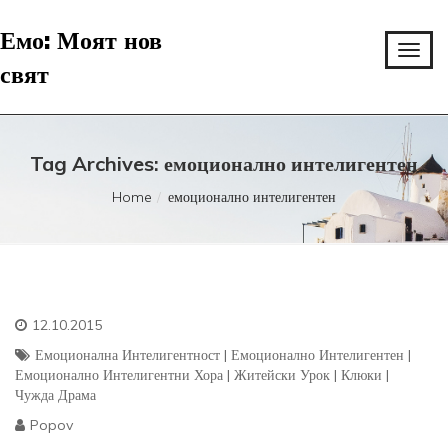
Емо: Моят нов
свят
Tag Archives: емоционално интелигентен
Home
емоционално интелигентен
12.10.2015
Емоционална Интелигентност
|
Емоционално Интелигентен
|
Емоционално Интелигентни Хора
|
Житейски Урок
|
Клюки
|
Чужда Драма
Popov