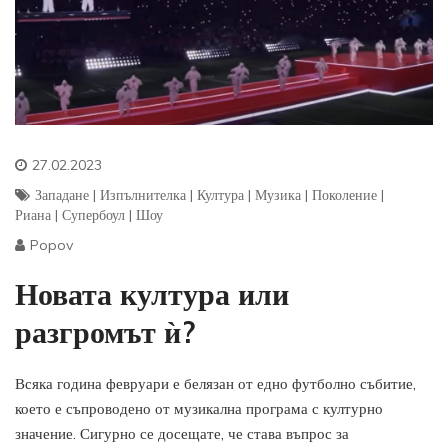
27.02.2023
Западане
|
Изпълнителка
|
Култура
|
Музика
|
Поколение
|
Риана
|
Супербоул
|
Шоу
Popov
Новата култура или
разгромът ѝ?
Всяка година февруари е белязан от едно футболно събитие,
което е съпроводено от музикална програма с културно
значение. Сигурно се досещате, че става въпрос за