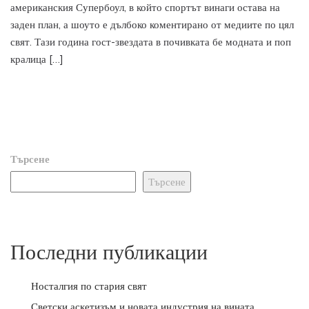
американския Супербоул, в който спортът винаги остава на
заден план, а шоуто е дълбоко коментирано от медиите по цял
свят. Тази година гост-звездата в почивката бе модната и поп
кралица […]
Търсене
Търсене
Последни публикации
Носталгия по стария свят
Светски аскетизъм и новата индустрия на вината