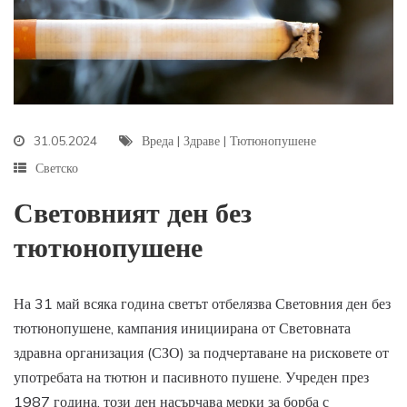
31.05.2024
Вреда
|
Здраве
|
Тютюнопушене
Светско
Световният ден без
тютюнопушене
На 31 май всяка година светът отбелязва Световния ден без
тютюнопушене, кампания инициирана от Световната
здравна организация (СЗО) за подчертаване на рисковете от
употребата на тютюн и пасивното пушене. Учреден през
1987 година, този ден насърчава мерки за борба с