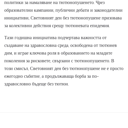
политики за намаляване на тютюнопушенето. Чрез
образователни кампании, публични дебати и законодателни
инициативи, Световният ден без тютюнопушене призовава
за колективни действия срещу тютюневата епидемия.
Тази годишна инициатива подчертава важността от
създаване на здравословна среда, освободена от тютюнев
дим, и играе ключова роля в образованието на младите
поколения за рисковете, свързани с тютюнопушенето. В
този смисъл, Световният ден без тютюнопушене не е просто
ежегодно събитие, а продължаваща борба за по-
здравословно бъдеще без тютюн.