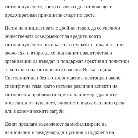
тютюнопушенето, което се явява една от водещите
предотвратими причини за смърт по света.
Целта на инициативата е двойна: първо, да се увеличи
обществената осведоменост за вредите, които
тютюнопушенето носи както за пушачите, така и за тези
около тях; и второ, да се подтикнат правителства и
организации да въведат и поддържат ефективни политики
за контрол над тютюневите изделия. Всяка година
Световният ден без тютюнопушене е центриран около
специфична тема, която изтъква различни аспекти на
тютюневата проблематика, като например здравните
последици от пушенето, влиянието върху околната среда
или икономическите загуби.
Денят предлага възможност за мобилизиране на
национални и международни усилия в подкрепа на