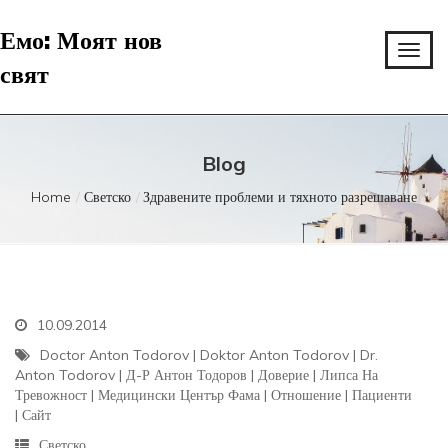
Емо: Моят нов
свят
Blog
Home
Светско
Здравените проблеми и тяхното разрешаване
10.09.2014
Doctor Anton Todorov
|
Doktor Anton Todorov
|
Dr.
Anton Todorov
|
Д-Р Антон Тодоров
|
Доверие
|
Липса На
Тревожност
|
Медицински Център Фама
|
Отношение
|
Пациенти
|
Сайт
Светско