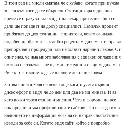
В този ред на мисли смятам, че е хубаво, когато при нужда
знаеш към кого да се обърнеш. Стотици хора в днешно
време се страхуват да отидат на лекар, притеснявайки се
дали ще попаднат на добър специалист. Немалък процент
прибягват до „консултации“ с приятели, които са имали
подобен проблем и търсят без рецепта медикаменти, правят
препоръчани процедури или използват народни лекове. От
опит зная, че има много заболявания с еднакви оплаквания,
но това не означава, че ще минат с един и същи медикамент.
Рискът състоянието да се влоши е доста по-голям.
Затова винаги ходя на лекар още когато усетя първия
дискомфорт и видя, че до ден или два не ми минава. И аз
като всеки търся отзиви и мнения. Чета и форуми, но все
пак предпочитам профилираните сайтове. По изгледа им и
наличието на информация мога да си направя достатъчно
изводи за себе си. Когато видя сайт, който е подробно