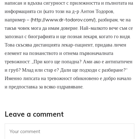
написан и вдъхва сигурност с прилежността и пълнотата на
информацията си (като този на д-р Антон Тодоров,
например – (
http://www.dr-todorov.com/
), разбирам, че на
такъв човек мога да имам доверие. Най-малкото вече съм се
запознал с биографията и ще позная лекаря, когато го видя.
Това скъсява дистанцията лекар-пациент, придава личен
елемент на познанството и отнема първоначалната
тревожност: „При кого ще попадна? Ами ако е антипатичен
и груб? Млад или стар е? Дали ще подходи с разбиране?“
Именно липсата на тревожност обикновено е добро начало
и предпоставка за всяко оздравяване.
Leave a comment