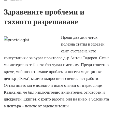
Здравените проблеми и
тяхното разрешаване
Преди два дни четох
полезна статия в здравен
сайт, съставена като
консултация с хирурга проктолог д-р Антон Тодоров. Стана
ми интересно, тъй като бях чувал името му. Преди известно
време, мой познат имаше проблем и посети медицински
център „Фама“, където въпросният специалист работи.
Оттам името ми е познато и имам отзиви от първо лице.
Казаха ми, че бил изключително внимателен, отговорен и
дискретен. Екипът, с който работи, бил на ниво, а условията
в центъра – повече от задоволителни.