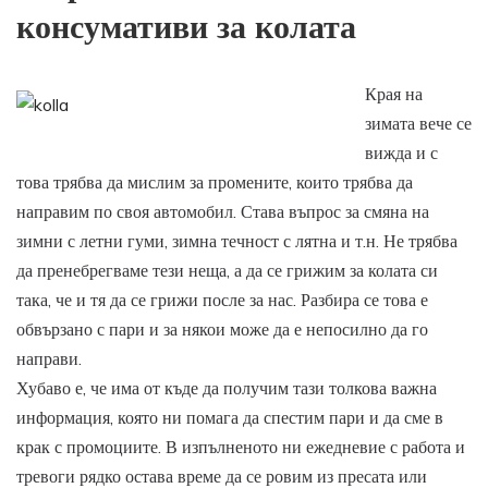
консумативи за колата
Края на
зимата вече се
вижда и с
това трябва да мислим за промените, които трябва да
направим по своя автомобил. Става въпрос за смяна на
зимни с летни гуми, зимна течност с лятна и т.н. Не трябва
да пренебрегваме тези неща, а да се грижим за колата си
така, че и тя да се грижи после за нас. Разбира се това е
обвързано с пари и за някои може да е непосилно да го
направи.
Хубаво е, че има от къде да получим тази толкова важна
информация, която ни помага да спестим пари и да сме в
крак с промоциите. В изпълненото ни ежедневие с работа и
тревоги рядко остава време да се ровим из пресата или