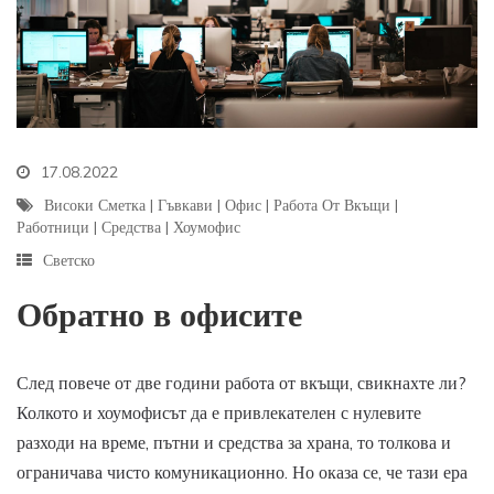
17.08.2022
Високи Сметка
|
Гъвкави
|
Офис
|
Работа От Вкъщи
|
Работници
|
Средства
|
Хоумофис
Светско
Обратно в офисите
След повече от две години работа от вкъщи, свикнахте ли?
Колкото и хоумофисът да е привлекателен с нулевите
разходи на време, пътни и средства за храна, то толкова и
ограничава чисто комуникационно. Но оказа се, че тази ера