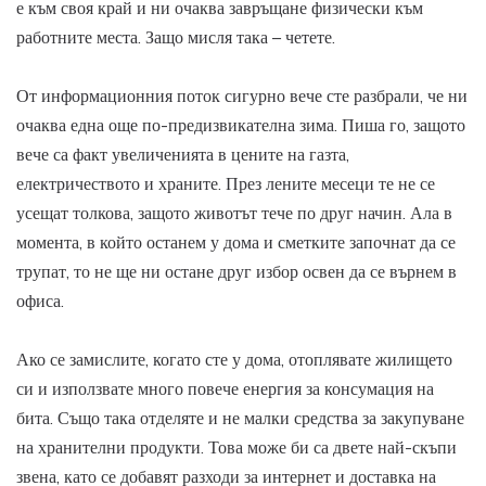
е към своя край и ни очаква завръщане физически към
работните места. Защо мисля така – четете.
От информационния поток сигурно вече сте разбрали, че ни
очаква една още по-предизвикателна зима. Пиша го, защото
вече са факт увеличенията в цените на газта,
електричеството и храните. През лените месеци те не се
усещат толкова, защото животът тече по друг начин. Ала в
момента, в който останем у дома и сметките започнат да се
трупат, то не ще ни остане друг избор освен да се върнем в
офиса.
Ако се замислите, когато сте у дома, отоплявате жилището
си и използвате много повече енергия за консумация на
бита. Също така отделяте и не малки средства за закупуване
на хранителни продукти. Това може би са двете най-скъпи
звена, като се добавят разходи за интернет и доставка на