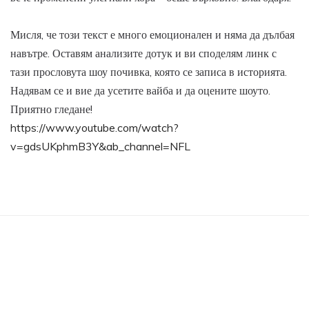
Мисля, че този текст е много емоционален и няма да дълбая
навътре. Оставям анализите дотук и ви споделям линк с
тази прословута шоу почивка, която се записа в историята.
Надявам се и вие да усетите вайба и да оцените шоуто.
Приятно гледане!
https://www.youtube.com/watch?
v=gdsUKphmB3Y&ab_channel=NFL