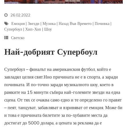
26.02.2022
Емоция
|
Звезди
|
Музика
|
Назад Във Времето
|
Почивка
|
Супербоул
|
Хип-Хоп
|
Шоу
Светско
Най-добрият Супербоул
Супербоул – финалът на американския футбол, който е
завладял целия свят.Нно причината не е в спорта, а заради
почивката. И по-точно заради музикалното шоу, което в
рамките на 15 минути събира най-големите звезди на една
сцена. От тях се очаква само едно и те определено го правят
– пеят, танцуват, забавляват и взривяват от емоция. Може би
и това е причината билетите за по-хубавите места да
достигат до 5000 долара, а цената за реклама да е