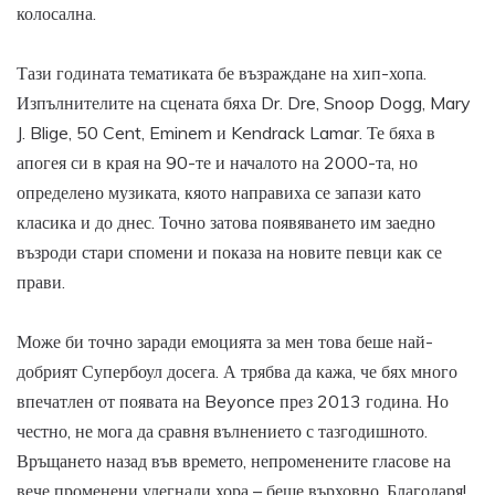
колосална.
Тази годината тематиката бе възраждане на хип-хопа.
Изпълнителите на сцената бяха Dr. Dre, Snoop Dogg, Mary
J. Blige, 50 Cent, Eminem и Kendrack Lamar. Те бяха в
апогея си в края на 90-те и началото на 2000-та, но
определено музиката, кяото направиха се запази като
класика и до днес. Точно затова появяването им заедно
възроди стари спомени и показа на новите певци как се
прави.
Може би точно заради емоцията за мен това беше най-
добрият Супербоул досега. А трябва да кажа, че бях много
впечатлен от появата на Beyonce през 2013 година. Но
честно, не мога да сравня вълнението с тазгодишното.
Връщането назад във времето, непроменените гласове на
вече променени улегнали хора – беше върховно. Благодаря!