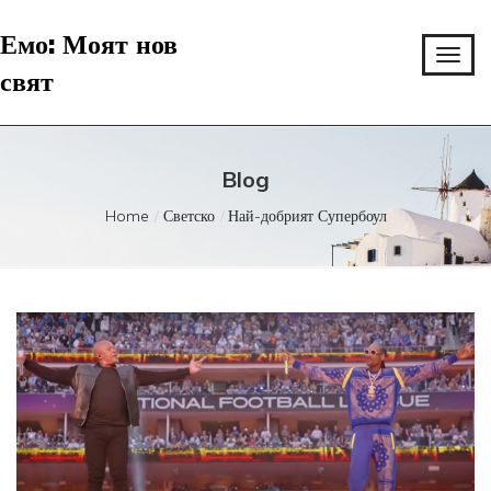
Емо: Моят нов
свят
Blog
Home
Светско
Най-добрият Супербоул