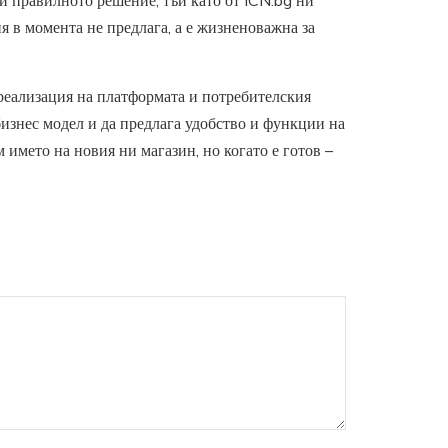
ли правилното решение, тъй като от ICN.bg ни
я в момента не предлага, а е жизненоважна за
 реализация на платформата и потребителския
 бизнес модел и да предлага удобство и функции на
 името на новия ни магазин, но когато е готов –