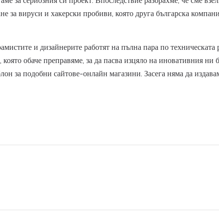
аме за сериозния си проект. Впоследствие разбрахме, че сме взе
е за вируси и хакерски пробиви, която друга българска компани
рамистите и дизайнерите работят на пълна пара по техническата
, която обаче преправяме, за да пасва изцяло на иновативния ни
лон за подобни сайтове-онлайн магазини. Засега няма да издавам