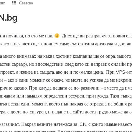
инг
Светско
N.bg
та почивка, но ето ме пак.
Днес ще ви разправям за новия еле
 като в началото ще започнем само със стотина артикула и доста
а много внимавах на каква хостинг компания ще се опра, защото 
тен сървър), но впоследствие, след като си направих онлайн проу
проект, а излиза на същата, ако не и по-малка цена. При VPS-ит
и – ако в един момент се окаже, че моята не успява да ме изхран
орично казано. При клауда нещата са по-различни – вместо да има
еличавам или намалям определени ресурси, при нужда. Тази гъвк
 всеки един момент, което пък накрая се отразява на общия разх
а, е доста по-сигурен, и падане на сайта доста трудно може да с
агазинът. Накрая везните натежаха за ICN, с които имаме извес