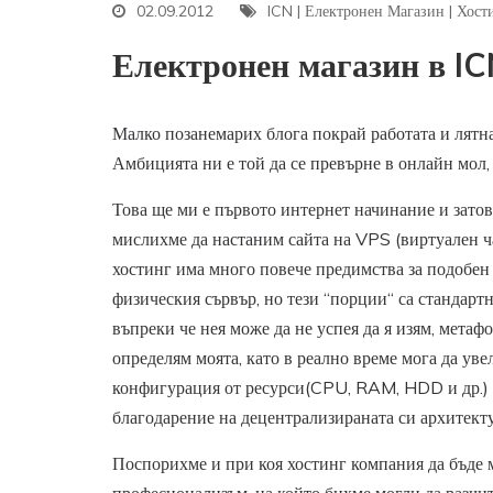
02.09.2012
ICN
|
Електронен Магазин
|
Хост
Електронен магазин в IC
Малко позанемарих блога покрай работата и лятна
Амбицията ни е той да се превърне в онлайн мол,
Това ще ми е първото интернет начинание и затов
мислихме да настаним сайта на VPS (виртуален час
хостинг има много повече предимства за подобен 
физическия сървър, но тези “порции“ са стандартн
въпреки че нея може да не успея да я изям, метаф
определям моята, като в реално време мога да ув
конфигурация от ресурси(CPU, RAM, HDD и др.) във
благодарение на децентрализираната си архитектур
Поспорихме и при коя хостинг компания да бъде м