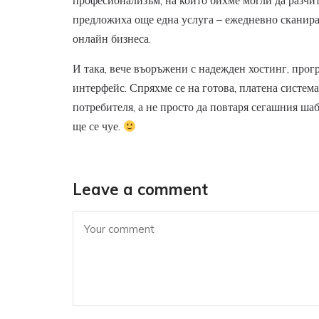
професионализъм, на който бихме могли да разчит
предложиха още една услуга – ежедневно сканиран
онлайн бизнеса.
И така, вече въоръжени с надежден хостинг, прог
интерфейс. Спряхме се на готова, платена система
потребителя, а не просто да повтаря сегашния шаб
ще се чуе.
Leave a comment