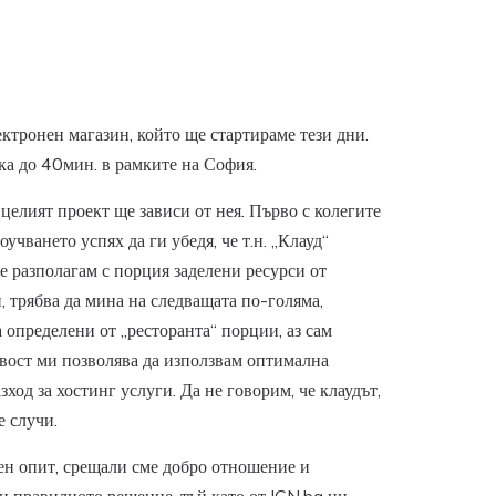
ктронен магазин, който ще стартираме тези дни.
вка до 40мин. в рамките на София.
целият проект ще зависи от нея. Първо с колегите
чването успях да ги убедя, че т.н. „Клауд“
е разполагам с порция заделени ресурси от
и, трябва да мина на следващата по-голяма,
 определени от „ресторанта“ порции, аз сам
авост ми позволява да използвам оптимална
од за хостинг услуги. Да не говорим, че клаудът,
е случи.
тен опит, срещали сме добро отношение и