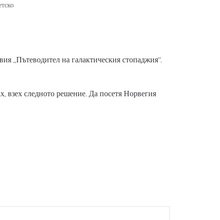
етско
вия „Пътеводител на галактическия стопаджия“.
ах, взех следното решение. Да посетя Норвегия