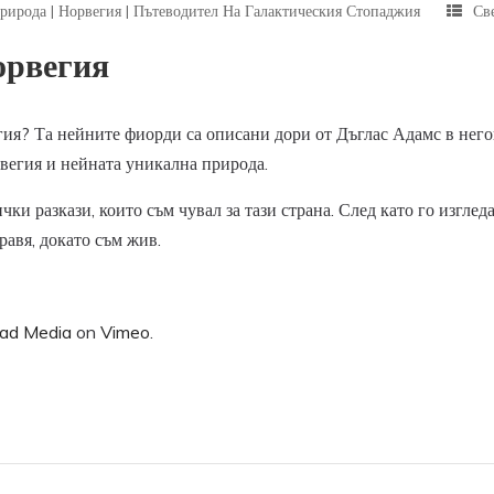
рирода
|
Норвегия
|
Пътеводител На Галактическия Стопаджия
Св
орвегия
гия? Та нейните фиорди са описани дори от Дъглас Адамс в него
орвегия и нейната уникална природа.
чки разкази, които съм чувал за тази страна. След като го изглед
правя, докато съм жив.
ad Media
on
Vimeo
.