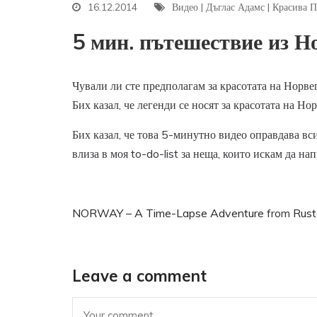
16.12.2014
Видео
|
Дъглас Адамс
|
Красива П
5 мин. пътешествие из Н
Чували ли сте предполагам за красотата на Норве
Бих казал, че легенди се носят за красотата на Н
Бих казал, че това 5-минутно видео оправдава вси
влиза в моя to-do-list за неща, които искам да на
NORWAY – A Time-Lapse Adventure
from
Rust
Leave a comment