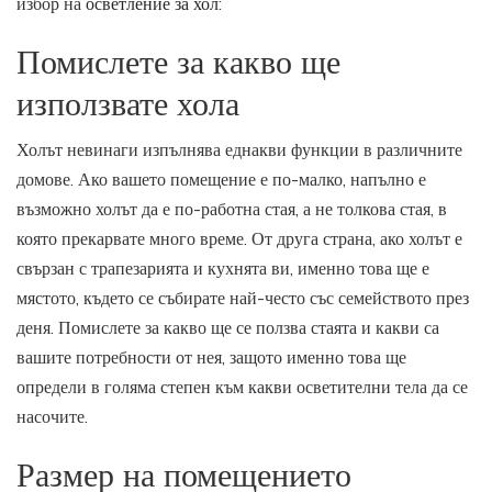
избор на
осветление за хол
:
Помислете за какво ще
използвате хола
Холът невинаги изпълнява еднакви функции в различните
домове. Ако вашето помещение е по-малко, напълно е
възможно холът да е по-работна стая, а не толкова стая, в
която прекарвате много време. От друга страна, ако холът е
свързан с трапезарията и кухнята ви, именно това ще е
мястото, където се събирате най-често със семейството през
деня. Помислете за какво ще се ползва стаята и какви са
вашите потребности от нея, защото именно това ще
определи в голяма степен към какви осветителни тела да се
насочите.
Размер на помещението