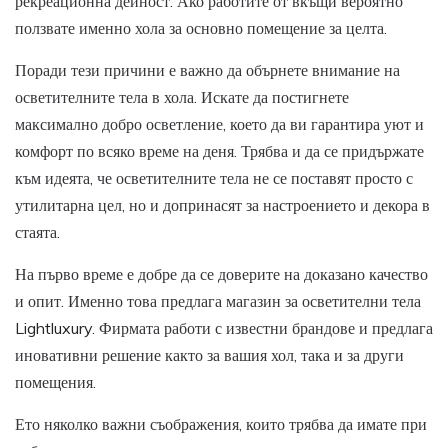
рекреационна дейност. Ако работите от вкъщи вероятно
ползвате именно хола за основно помещение за целта.
Поради тези причини е важно да обърнете внимание на
осветителните тела в хола. Искате да постигнете
максимално добро осветление, което да ви гарантира уют и
комфорт по всяко време на деня. Трябва и да се придържате
към идеята, че осветителните тела не се поставят просто с
утилитарна цел, но и допринасят за настроението и декора в
стаята.
На първо време е добре да се доверите на доказано качество
и опит. Именно това предлага магазин за осветителни тела
Lightluxury
. Фирмата работи с известни брандове и предлага
иновативни решение както за вашия хол, така и за други
помещения.
Ето няколко важни съображения, които трябва да имате при