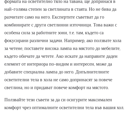
формата на осветително тяло на тавана, ще допринася в
най-голяма степен за светлината в стаята. Но не бива да
разчитате само на него. Експертите съветват да го
комбинирате с други светлинни източници. Това важи с
особена сила за работните зони, т.е. там, където са
фокусирани различни задачи. Например, ако ползвате хола
за четене, поставете висока лампа на мястото до мебелите,
където обичате да четете. Ако искате да направите даден
елемент от интериора по-видим и интересен, може да
добавите специална лампа до него. Допълнителните
осветителни тела в хола не само допринасят за повече
светлина, но и придават повече комфорт на мястото.
Ползвайте тези съвети за да си осигурите максимален
комфорт чрез оптималните осветителни тела във вашия хол.