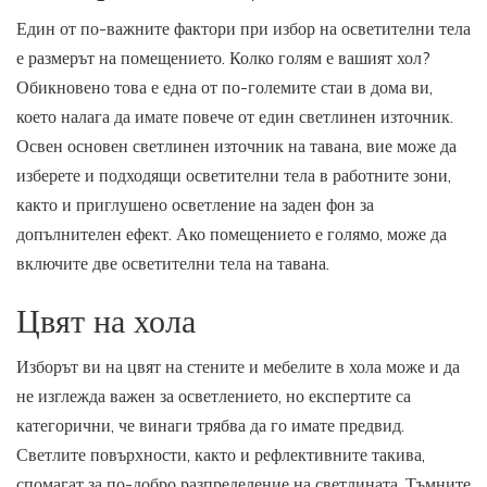
Един от по-важните фактори при избор на осветителни тела
е размерът на помещението. Колко голям е вашият хол?
Обикновено това е една от по-големите стаи в дома ви,
което налага да имате повече от един светлинен източник.
Освен основен светлинен източник на тавана, вие може да
изберете и подходящи осветителни тела в работните зони,
както и приглушено осветление на заден фон за
допълнителен ефект. Ако помещението е голямо, може да
включите две осветителни тела на тавана.
Цвят на хола
Изборът ви на цвят на стените и мебелите в хола може и да
не изглежда важен за осветлението, но експертите са
категорични, че винаги трябва да го имате предвид.
Светлите повърхности, както и рефлективните такива,
спомагат за по-добро разпределение на светлината. Тъмните