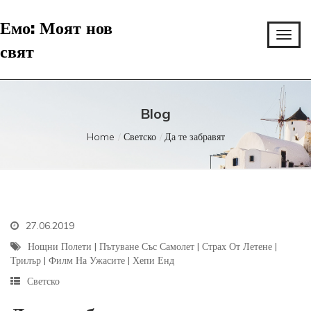
Емо: Моят нов
свят
Blog
Home
Светско
Да те забравят
27.06.2019
Нощни Полети
|
Пътуване Със Самолет
|
Страх От Летене
|
Трилър
|
Филм На Ужасите
|
Хепи Енд
Светско