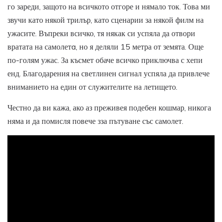
го зареди, защото на всичкото отгоре и нямало ток. Това ми
звучи като някой трилър, като сценарии за някой филм на
ужасите. Въпреки всичко, тя някак си успяла да отвори
вратата на самолетa, но я деляли 15 метра от земята. Още
по-голям ужас. За късмет обаче всичко приключва с хепи
енд. Благодарения на светлинен сигнал успяла да привлече
вниманието на един от служителите на летището.
Честно да ви кажа, ако аз преживея подебен кошмар, никога
няма и да помисля повече зза пътуване със самолет.