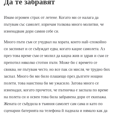
Да те забравят
Имам огромен страх от летене. Когато ми се налага да
пътувам със самолет, изричам толкова много молитви, че
изненадвам дори самия себе си.
Много пъти съм се учудвал на хората, които най-спокойно
си заспиват и се събуждат едва, когато кацне самолета. Аз
през това време съм се молил да кацна жив и здрав и съм се
препотил няколко стотин пъти. Може би с времето се
свиква, не пътувам често, но все пак си мисля, че трудно бих
заспал. Много би ми било плашещо през дългите нощни
полети, това наистина би ме ужасило. Затова много се
изненадах, когато прочетох, че пътничка е заспала по време
на полета си и освен това била забравена дори от екипажа.
Жената се събудила в тъмния самолет сам сама и като по
сценарии батерията на телефона й паднала и нямало как да