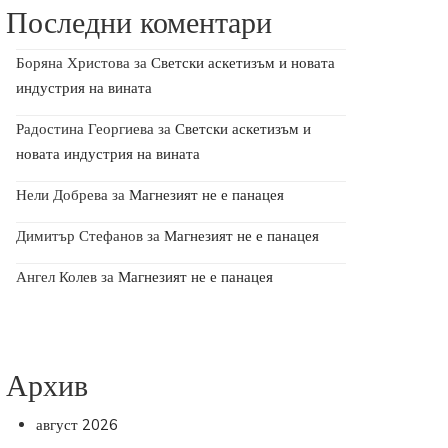
Последни коментари
Боряна Христова
за
Светски аскетизъм и новата
индустрия на вината
Радостина Георгиева
за
Светски аскетизъм и
новата индустрия на вината
Нели Добрева
за
Магнезият не е панацея
Димитър Стефанов
за
Магнезият не е панацея
Ангел Колев
за
Магнезият не е панацея
Архив
август 2026