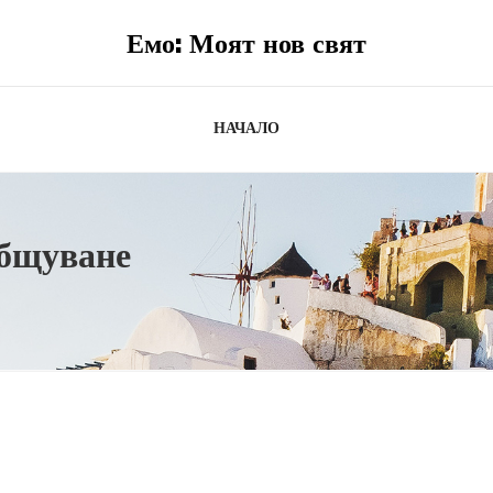
Емо: Моят нов свят
НАЧАЛО
общуване