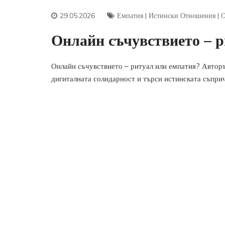
29.05.2026
Емпатия
|
Истински Отношения
|
О
Онлайн съчувствието – р
Онлайн съчувствието – ритуал или емпатия? Авторъ
дигиталната солидарност и търси истинската съприч