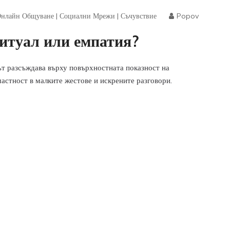
нлайн Общуване
|
Социални Мрежи
|
Съчувствие
Popov
итуал или емпатия?
т разсъждава върху повърхностната показност на
астност в малките жестове и искрените разговори.