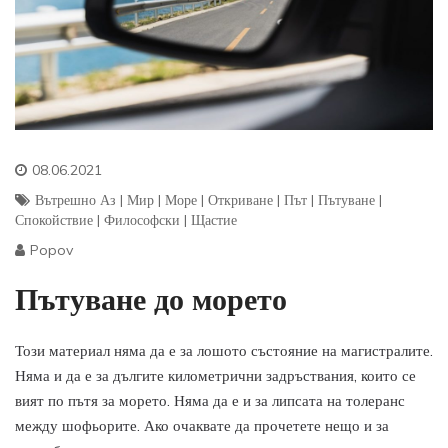
08.06.2021
Вътрешно Аз
|
Мир
|
Море
|
Откриване
|
Път
|
Пътуване
|
Спокойствие
|
Философски
|
Щастие
Popov
Пътуване до морето
Този материал няма да е за лошото състояние на магистралите.
Няма и да е за дългите километрични задръствания, които се
вият по пътя за морето. Няма да е и за липсата на толеранс
между шофьорите. Ако очаквате да прочетете нещо и за