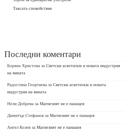
Таксата спокойствие
Последни коментари
Боряна Христова
за
Светски аскетизъм и новата индустрия
на вината
Радостина Георгиева
за
Светски аскетизъм и новата
индустрия на вината
Нели Добрева
за
Магнезият не е панацея
Димитър Стефанов
за
Магнезият не е панацея
Ангел Колев
за
Магнезият не е панацея