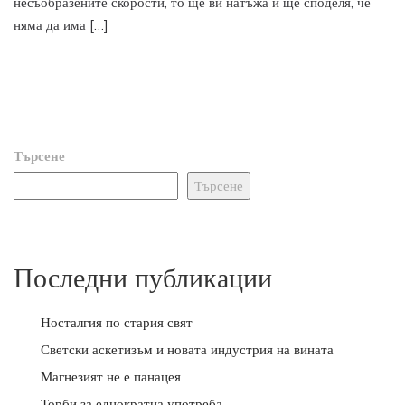
несъобразените скорости, то ще ви натъжа и ще споделя, че
няма да има […]
Търсене
Търсене
Последни публикации
Носталгия по стария свят
Светски аскетизъм и новата индустрия на вината
Магнезият не е панацея
Торби за еднократна употреба