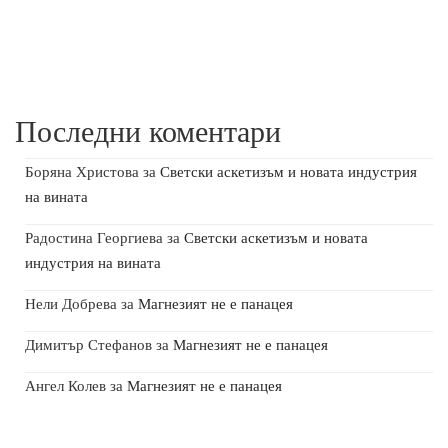
Последни коментари
Боряна Христова
за
Светски аскетизъм и новата индустрия
на вината
Радостина Георгиева
за
Светски аскетизъм и новата
индустрия на вината
Нели Добрева
за
Магнезият не е панацея
Димитър Стефанов
за
Магнезият не е панацея
Ангел Колев
за
Магнезият не е панацея